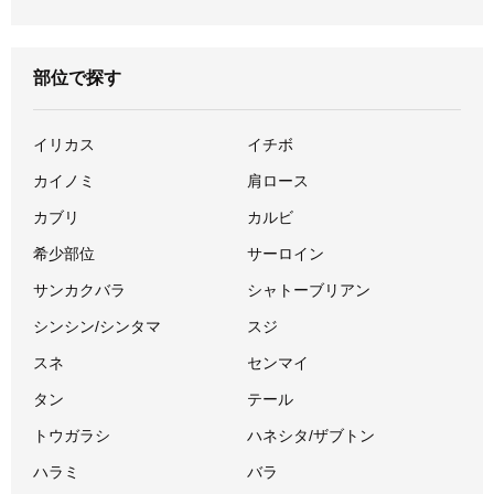
部位で探す
イリカス
イチボ
カイノミ
肩ロース
カブリ
カルビ
希少部位
サーロイン
サンカクバラ
シャトーブリアン
シンシン/シンタマ
スジ
スネ
センマイ
タン
テール
トウガラシ
ハネシタ/ザブトン
ハラミ
バラ