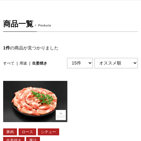
商品一覧
Products
1件
の商品が見つかりました
すべて
|
用途
|
生姜焼き
豚肉
ロース
シチュー
生姜焼き
豚汁