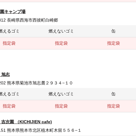
園キャンプ場
-3312 長崎県西海市西彼町白崎郷
燃えるゴミ
燃えないゴミ
缶
指定袋
指定袋
指定袋
 旭志
-1202 熊本県菊池市旭志麓２９３４−１０
燃えるゴミ
燃えないゴミ
缶
指定袋
指定袋
指定袋
次園 （KICHIJIEN cafe)
-0151 熊本県熊本市北区植木町木留５５６−１