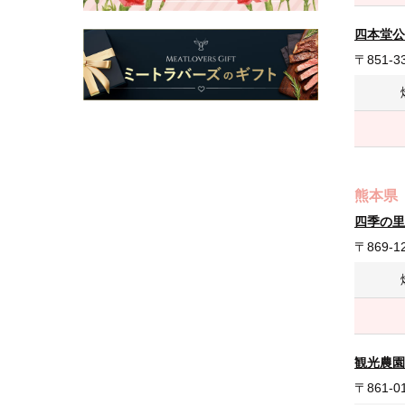
四本堂公
〒851
熊本県
四季の里
〒869
観光農園 吉
〒861