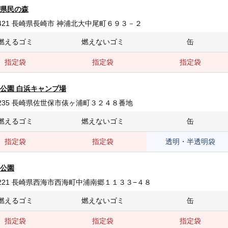
県民の森
-2421 長崎県長崎市 神浦北大中尾町６９３－２
燃えるゴミ
燃えないゴミ
缶
指定袋
指定袋
指定袋
公園 白浜キャンプ場
-1235 長崎県佐世保市俵ヶ浦町３２４８番地
燃えるゴミ
燃えないゴミ
缶
指定袋
指定袋
透明・半透明袋
公園
-2221 長崎県西海市西海町中浦南郷１１３３−４８
燃えるゴミ
燃えないゴミ
缶
指定袋
指定袋
指定袋