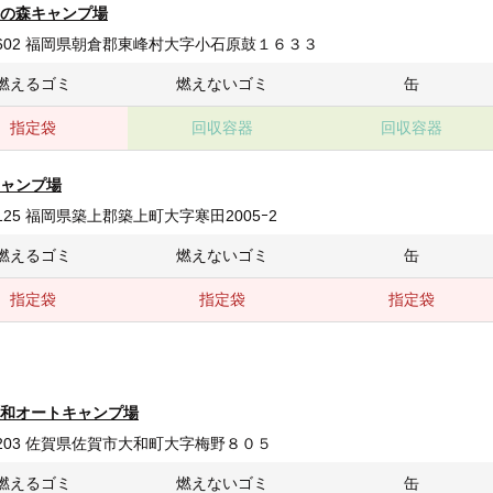
の森キャンプ場
-1602 福岡県朝倉郡東峰村大字小石原鼓１６３３
燃えるゴミ
燃えないゴミ
缶
指定袋
回収容器
回収容器
ャンプ場
0125 福岡県築上郡築上町大字寒田2005ｰ2
燃えるゴミ
燃えないゴミ
缶
指定袋
指定袋
指定袋
和オートキャンプ場
-0203 佐賀県佐賀市大和町大字梅野８０５
燃えるゴミ
燃えないゴミ
缶