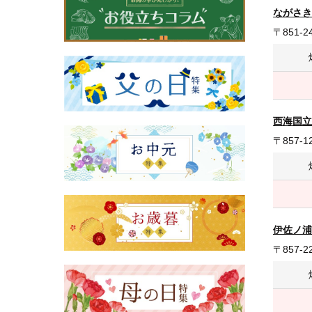
ながさき
〒851
西海国立
〒857
伊佐ノ浦
〒857