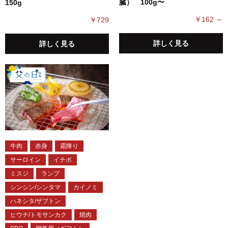
臓） 100g〜
150g
￥162 ～
￥729
詳しく見る
詳しく見る
牛肉
赤身
霜降り
サーロイン
イチボ
ミスジ
ランプ
シンシン/シンタマ
カイノミ
ハネシタ/ザブトン
ヒウチ/トモサンカク
焼肉