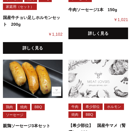
家庭用（セット）
牛肉ソーセージ1本 150g
国産牛チョい足しホルモンセッ
￥1,021
ト 200g
詳しく見る
￥1,102
詳しく見る
牛肉
希少部位
ホルモン
鶏肉
焼肉
BBQ
焼肉
BBQ
ソーセージ
【希少部位】 国産牛マメ（腎
親鶏ソーセージ3本セット