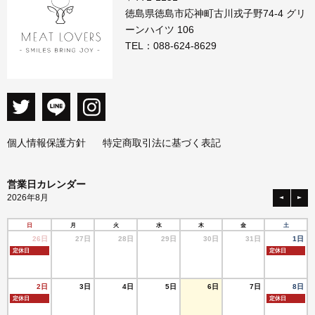
徳島県徳島市応神町古川戎子野74-4 グリ
ーンハイツ 106
TEL：
088-624-8629
個人情報保護方針
特定商取引法に基づく表記
営業日カレンダー
2026年8月
日
月
火
水
木
金
土
26日
27日
28日
29日
30日
31日
1日
定休日
定休日
2日
3日
4日
5日
6日
7日
8日
定休日
定休日