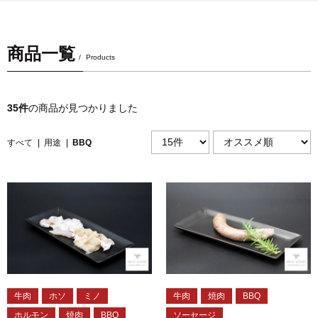
商品一覧
Products
35件
の商品が見つかりました
すべて
|
用途
|
BBQ
牛肉
ホソ
ミノ
牛肉
焼肉
BBQ
ホルモン
焼肉
BBQ
ソーセージ