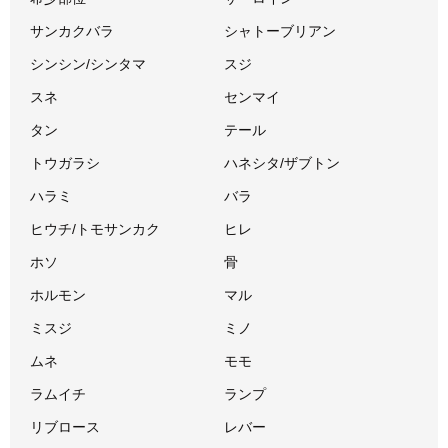
サンカクバラ
シャトーブリアン
シンシン/シンタマ
スジ
スネ
センマイ
タン
テール
トウガラシ
ハネシタ/ザブトン
ハラミ
バラ
ヒウチ/トモサンカク
ヒレ
ホソ
骨
ホルモン
マル
ミスジ
ミノ
ムネ
モモ
ラムイチ
ランプ
リブロース
レバー