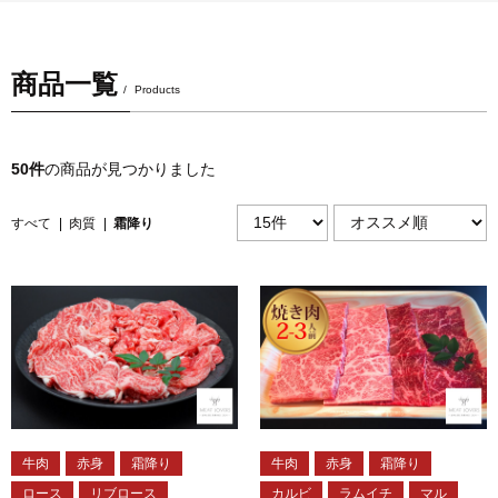
商品一覧
Products
50件
の商品が見つかりました
すべて
|
肉質
|
霜降り
牛肉
赤身
霜降り
牛肉
赤身
霜降り
ロース
リブロース
カルビ
ラムイチ
マル