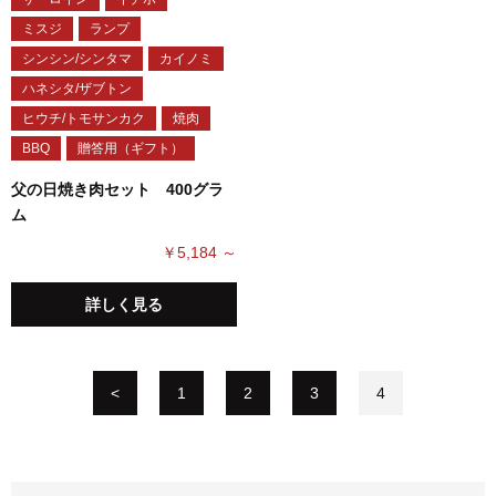
ミスジ
ランプ
シンシン/シンタマ
カイノミ
ハネシタ/ザブトン
ヒウチ/トモサンカク
焼肉
BBQ
贈答用（ギフト）
父の日焼き肉セット 400グラ
ム
￥5,184 ～
詳しく見る
<
1
2
3
4