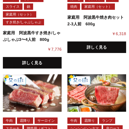
スライス
鍋
焼肉
家庭用（セット）
家庭用（セット）
家庭用 阿波黒牛焼き肉セット
すき焼き/しゃぶしゃぶ
2-3人前 600g
家庭用 阿波黒牛すき焼き/しゃ
￥6,318
ぶしゃぶ3〜4人前 800g
詳しく見る
￥7,776
詳しく見る
牛肉
霜降り
サーロイン
牛肉
霜降り
ランプ
ステーキ
贈答用（ギフト）
シンシン/シンタマ
肩ロース