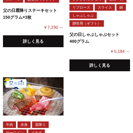
リブロース
スライス
鍋
父の日霜降りステーキセット
しゃぶしゃぶ
150グラム×3枚
贈答用（ギフト）
￥7,290 ～
父の日しゃぶしゃぶセット
詳しく見る
400グラム
￥5,184 ～
詳しく見る
牛肉
赤身
霜降り
サーロイン
イチボ