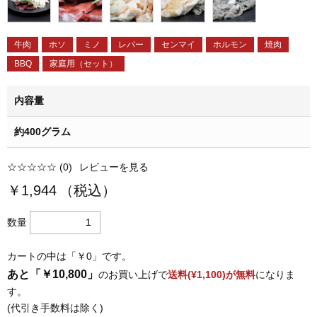
牛肉
ホソ
ミノ
レバー
センマイ
ホルモン
焼肉
BBQ
家庭用（セット）
内容量
約400グラム
☆☆☆☆☆
(0)
レビューを見る
￥1,944
（税込）
数量
カートの中は「￥0」です。
あと「￥10,800」
のお買い上げで
送料(¥1,100)が無料
になりま
す。
(代引き手数料は除く)