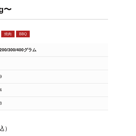
g〜
焼肉
BBQ
200/300/400グラム
9
4
8
込）