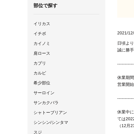
部位で探す
イリカス
2021/12
イチボ
日頃より
カイノミ
誠に勝手
肩ロース
カブリ
-----------
カルビ
休業期間：
希少部位
営業開始日
サーロイン
-----------
サンカクバラ
休業中に
シャトーブリアン
ては20
シンシン/シンタマ
（12月
スジ